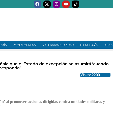
OMÍA
PYME/EMPRESA
SOCIEDAD/SEGURIDAD
TECNOLOGÍA
DEPO
eñala que el Estado de excepción se asumirá ‘cuando
responda’
Vistas: 2200
’ al promover acciones dirigidas contra unidades militares y
”.