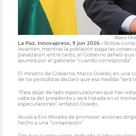
Marco Ovie
La Paz, Innovapress, 9 jun 2026.-
Bolivia cumpl
levanten, mientras la población paga las consecu
paralizaron; entre tanto, el Gobierno señaló qu
asumirá por el gabinete “cuando corresponda”.
El ministro de Gobierno, Marco Oviedo, en una c
de los periodistas declaró que esa medida “será
“Para dejar de lado especulaciones que han estad
cabeza del presidente y será tratada en el mom
especulaciones”, enfatizó Oviedo.
Acusó a Evo Morales de promover acciones dirigida
hecho a una “conspiración”.
Dijo que la instrucción atribuida al líder cocalero