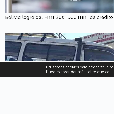
Bolivia logra del FMI $us 1.900 MM de crédito 
Utilizamos cookies para ofrecerte la m
Puedes aprender más sobre qué cookie