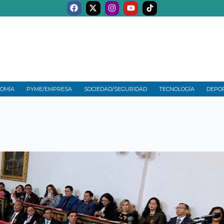
OMÍA
PYME/EMPRESA
SOCIEDAD/SEGURIDAD
TECNOLOGÍA
DEPO