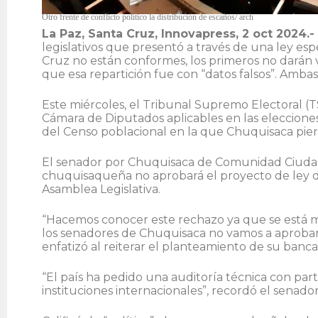
Otro frente de conflicto político la distribución de escaños/ arch
La Paz, Santa Cruz, Innovapress, 2 oct 2024.-
legislativos que presentó a través de una ley esp
Cruz no están conformes, los primeros no darán vi
que esa repartición fue con “datos falsos”. Amba
Este miércoles, el Tribunal Supremo Electoral (T
Cámara de Diputados aplicables en las elecciones
del Censo poblacional en la que Chuquisaca pie
El senador por Chuquisaca de Comunidad Ciudada
chuquisaqueña no aprobará el proyecto de ley de
Asamblea Legislativa.
“Hacemos conocer este rechazo ya que se está ma
los senadores de Chuquisaca no vamos a aproba
enfatizó al reiterar el planteamiento de su banca
“El país ha pedido una auditoría técnica con par
instituciones internacionales”, recordó el senador