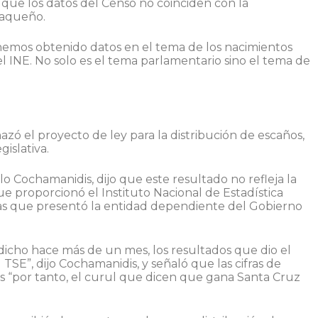
o que los datos del Censo no coinciden con la
saqueño.
hemos obtenido datos en el tema de los nacimientos
el INE. No solo es el tema parlamentario sino el tema de
azó el proyecto de ley para la distribución de escaños,
islativa.
lo Cochamanidis, dijo que este resultado no refleja la
que proporcionó el Instituto Nacional de Estadística
ifras que presentó la entidad dependiente del Gobierno
icho hace más de un mes, los resultados que dio el
SE”, dijo Cochamanidis, y señaló que las cifras de
les “por tanto, el curul que dicen que gana Santa Cruz