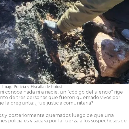
Imag: Policía y Fiscalía de Potosí
i conoce nada ni a nadie, un “código del silencio” rige
iento de tres personas que fueron quemado vivos por
 la pregunta: ¿fue justicia comunitaria?
os y posteriormente quemados luego de que una
s policiales y sacara por la fuerza a los sospechosos de