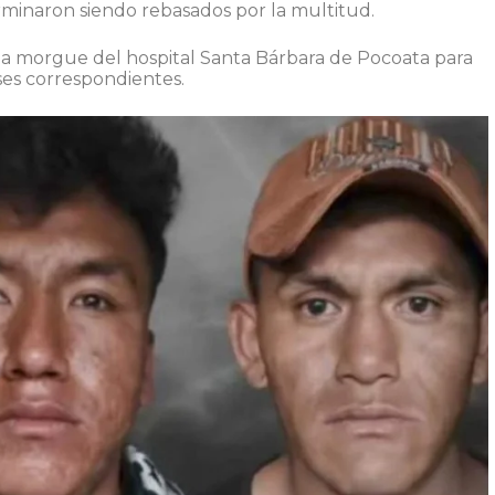
erminaron siendo rebasados por la multitud.
 la morgue del hospital Santa Bárbara de Pocoata para
nses correspondientes.