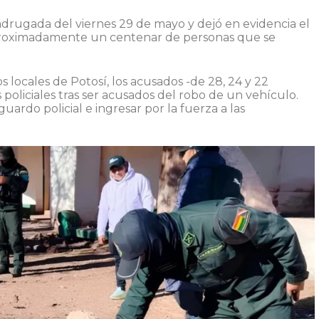
madrugada del viernes 29 de mayo y dejó en evidencia el
 aproximadamente un centenar de personas que se
 locales de Potosí, los acusados -de 28, 24 y 22
 policiales tras ser acusados del robo de un vehículo.
uardo policial e ingresar por la fuerza a las