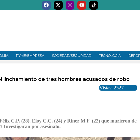
OMÍA
PYME/EMPRESA
SOCIEDAD/SEGURIDAD
TECNOLOGÍA
DEPO
del linchamiento de tres hombres acusados de robo
Vistas: 2527
: Félix C.P. (28), Eloy C.C. (24) y Riner M.F. (22) que murieron de
? Investigarán por asesinato.