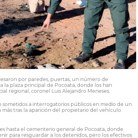
ngresaron por paredes, puertas, un número de
 la plaza principal de Pocoata, donde los han
ial regional, coronel Luis Alejandro Meneses.
n sometidos a interrogatorios públicos en medio de un
ás tras la aparición del propietario del vehículo
enes hasta el cementerio general de Pocoata, donde
nir para resguardar a los detenidos, pero los efectivos