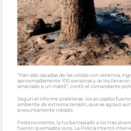
“Han sido sacadas de las celdas con violencia, i
aproximadamente 100 personas y se los llevaron a
amarrado a un mástil”, contó el comandante polic
Según el informe preliminar, los acusados fuero
ambiente de extrema tensión, que se agravó aún m
presuntamente robado.
Posteriormente, la turba trasladó a los tres jóv
fueron quemados vivos. La Policía intentó interve