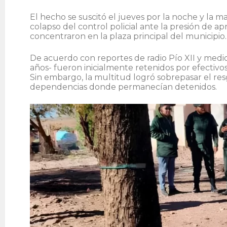
El hecho se suscitó el jueves por la noche y la 
colapso del control policial ante la presión de
concentraron en la plaza principal del municipio.
De acuerdo con reportes de radio Pío XII y medios
años- fueron inicialmente retenidos por efectivos
Sin embargo, la multitud logró sobrepasar el resg
dependencias donde permanecían detenidos.