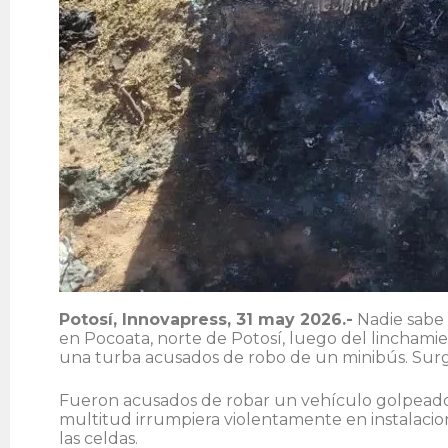
Potosí, Innovapress, 31 may 2026.-
Nadie sabe n
en Pocoata, norte de Potosí, luego del lincham
una turba acusados de robo de un minibús. Surge
Fueron acusados de robar un vehículo golpead
multitud irrumpiera violentamente en instalacione
las celdas.