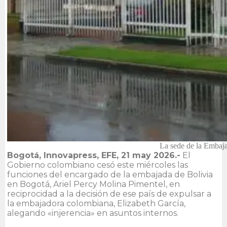
La sede de la Embaja
Bogotá, Innovapress, EFE, 21 may 2026.-
El
Gobierno colombiano cesó este miércoles las
funciones del encargado de la embajada de Bolivia
en Bogotá, Ariel Percy Molina Pimentel, en
reciprocidad a la decisión de ese país de expulsar a
la embajadora colombiana, Elizabeth García,
alegando «injerencia» en asuntos internos.