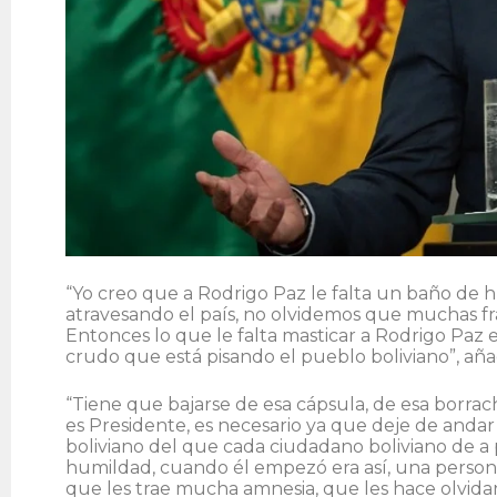
“Yo creo que a Rodrigo Paz le falta un baño de 
atravesando el país, no olvidemos que muchas frase
Entonces lo que le falta masticar a Rodrigo Paz e
crudo que está pisando el pueblo boliviano”, aña
“Tiene que bajarse de esa cápsula, de esa borra
es Presidente, es necesario ya que deje de andar
boliviano del que cada ciudadano boliviano de a 
humildad, cuando él empezó era así, una persona 
que les trae mucha amnesia, que les hace olvidar 