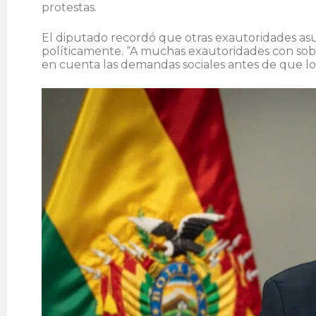
protestas.
El diputado recordó que otras exautoridades asu
políticamente. “A muchas exautoridades con sober
en cuenta las demandas sociales antes de que los