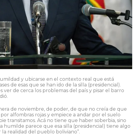
humildad y ubicarse en el contexto real que está
s de esas que se han ido de la silla (presidencial).
s ver de cerca los problemas del país y pisar el barro
dió.
chera de noviembre, de poder, de que no creía de que
 por alfombras rojas y empiece a andar por el suelo
pie transitamos. Acá no tiene que haber soberbia, sino
humilde parece que esa silla (presidencial) tiene algo
la realidad del pueblo boliviano”.