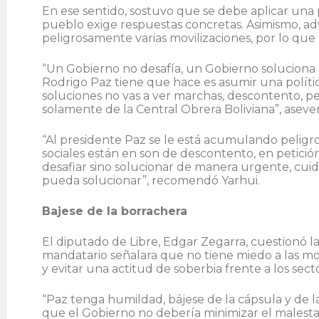
En ese sentido, sostuvo que se debe aplicar una p
pueblo exige respuestas concretas. Asimismo, ad
peligrosamente varias movilizaciones, por lo que
“Un Gobierno no desafía, un Gobierno soluciona 
Rodrigo Paz tiene que hace es asumir una polític
soluciones no vas a ver marchas, descontento, per
solamente de la Central Obrera Boliviana”, aseve
“Al presidente Paz se le está acumulando peligros
sociales están en son de descontento, en petici
desafiar sino solucionar de manera urgente, cu
pueda solucionar”, recomendó Yarhui.
Bajese de la borrachera
El diputado de Libre, Edgar Zegarra, cuestionó l
mandatario señalara que no tiene miedo a las mov
y evitar una actitud de soberbia frente a los se
“Paz tenga humildad, bájese de la cápsula y de l
que el Gobierno no debería minimizar el malestar