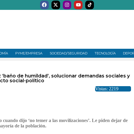
OMÍA
PYME/EMPRESA
SOCIEDAD/SEGURIDAD
TECNOLOGÍA
DEPO
 ‘baño de humildad’, solucionar demandas sociales y
cto social-político
Vistas: 2219
o cuando dijo ‘no temer a las movilizaciones’. Le piden dejar de
mayoría de la población.