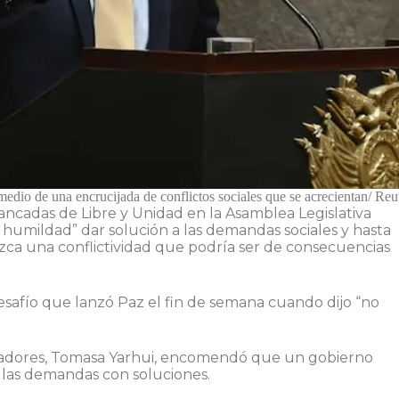
medio de una encrucijada de conflictos sociales que se acrecientan/ Reu
ancadas de Libre y Unidad en la Asamblea Legislativa
 humildad” dar solución a las demandas sociales y hasta
uzca una conflictividad que podría ser de consecuencias
esafío que lanzó Paz el fin de semana cuando dijo “no
enadores, Tomasa Yarhui, encomendó que un gobierno
a las demandas con soluciones.