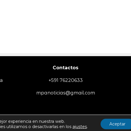
Contactos
ia
+591 76220633
mpanoticias@gmail.com
EMPRESA
SOCIEDAD/SEGURIDAD
TECNOLOGÍA
DEPORTES
MUN
ejor experiencia en nuestra web.
Aceptar
s utilizamos o desactivarlas en los
ajustes
.
Politica de Uso y Privacida
Todos los derechos reservados -