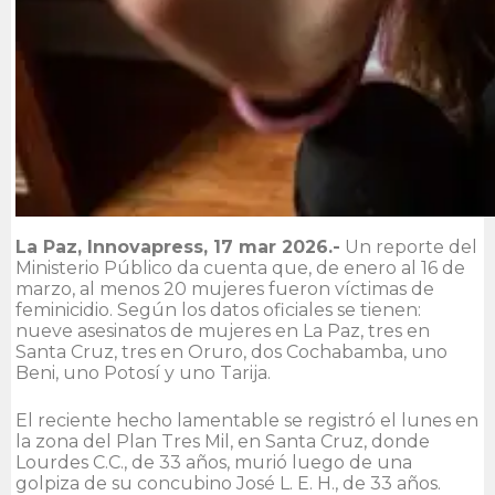
La Paz, Innovapress, 17 mar 2026.-
Un reporte del
Ministerio Público da cuenta que, de enero al 16 de
marzo, al menos 20 mujeres fueron víctimas de
feminicidio. Según los datos oficiales se tienen:
nueve asesinatos de mujeres en La Paz, tres en
Santa Cruz, tres en Oruro, dos Cochabamba, uno
Beni, uno Potosí y uno Tarija.
El reciente hecho lamentable se registró el lunes en
la zona del Plan Tres Mil, en Santa Cruz, donde
Lourdes C.C., de 33 años, murió luego de una
golpiza de su concubino José L. E. H., de 33 años.