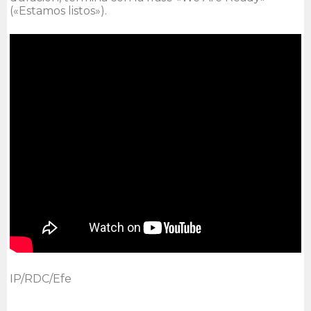
(«Estamos listos»).
IP/RDC/Efe