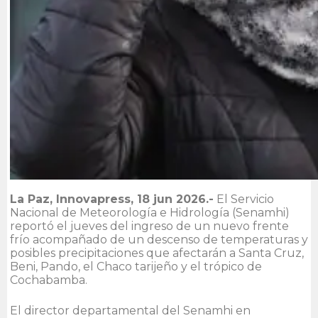
La Paz, Innovapress, 18 jun 2026.-
El Servicio
Nacional de Meteorología e Hidrología (Senamhi)
reportó el jueves del ingreso de un nuevo frente
frío acompañado de un descenso de temperaturas y
posibles precipitaciones que afectarán a Santa Cruz,
Beni, Pando, el Chaco tarijeño y el trópico de
Cochabamba.
El director departamental del Senamhi en