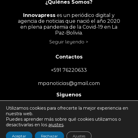
¿Quiénes Somos?
Innovapress
es un periódico digital y
agencia de noticias que nació el año 2020
en plena pandemia de la Covid-19 en La
Paz-Bolivia.
Seguir leyendo >
Contactos
+591 76220633
mpanoticias@gmail.com
Siguenos
Utilizamos cookies para ofrecerte la mejor experiencia en
nuestra web.
Puedes aprender más sobre qué cookies utilizamos o
desactivarlas en los
ajustes
.
Politica de Uso y
Todos los derechos reservados -
Aceptar
Rechazar
Ajustes