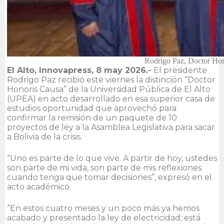
Rodrigo Paz, Doctor Hon
El Alto, Innovapress, 8 may 2026.-
El presidente
Rodrigo Paz recibió este viernes la distinción “Doctor
Honoris Causa” de la Universidad Pública de El Alto
(UPEA) en acto desarrollado en esa superior casa de
estudios oportunidad que aprovechó para
confirmar la remisión de un paquete de 10
proyectos de ley a la Asamblea Legislativa para sacar
a Bolivia de la crisis.
“Uno es parte de lo que vive. A partir de hoy, ustedes
son parte de mi vida, son parte de mis reflexiones
cuando tenga que tomar decisiones”, expresó en el
acto académico.
“En estos cuatro meses y un poco más ya hemos
acabado y presentado la ley de electricidad; está