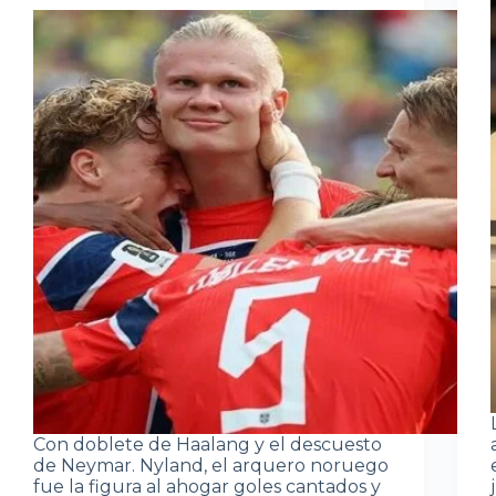
Con doblete de Haalang y el descuesto
de Neymar. Nyland, el arquero noruego
fue la figura al ahogar goles cantados y