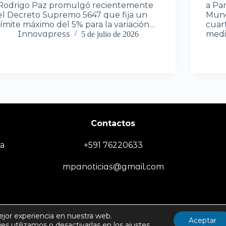
Rodrigo Paz promulgó recientemente
a Par
el Decreto Supremo 5647 que fija un
Mundi
límite máximo del 5% para la variación…
cuart
Innovapress
medi
5 de julio de 2026
Contactos
ia
+591 76220633
mpanoticias@gmail.com
EMPRESA
SOCIEDAD/SEGURIDAD
TECNOLOGÍA
DEPORTES
MUN
ejor experiencia en nuestra web.
Aceptar
s utilizamos o desactivarlas en los
ajustes
.