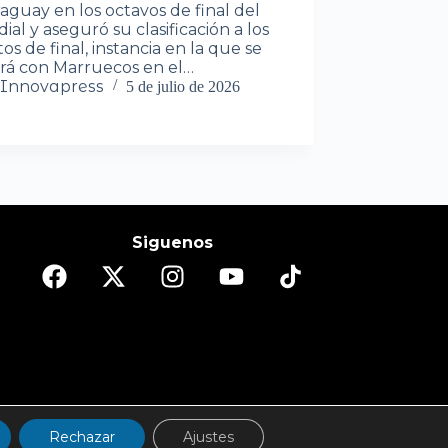
aguay en los octavos de final del
al y aseguró su clasificación a los
os de final, instancia en la que se
rá con Marruecos en el…
Innovapress
5 de julio de 2026
Siguenos
DO
ESPECTÁCULOS/CULTURA
REPORTAJES
Rechazar
Ajustes