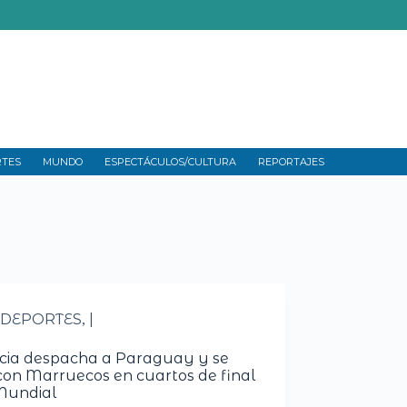
RTES
MUNDO
ESPECTÁCULOS/CULTURA
REPORTAJES
DEPORTES
|
,
cia despacha a Paraguay y se
 con Marruecos en cuartos de final
Mundial