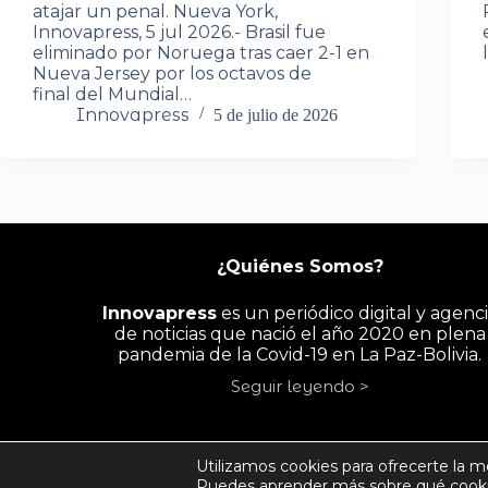
atajar un penal. Nueva York,
Innovapress, 5 jul 2026.- Brasil fue
eliminado por Noruega tras caer 2-1 en
Nueva Jersey por los octavos de
final del Mundial…
Innovapress
5 de julio de 2026
¿Quiénes Somos?
Innovapress
es un periódico digital y agenc
de noticias que nació el año 2020 en plena
pandemia de la Covid-19 en La Paz-Bolivia.
Seguir leyendo >
INICIO
PAÍS
ECONOMÍA
PYME/
Utilizamos cookies para ofrecerte la m
Puedes aprender más sobre qué cookie