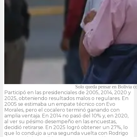
Solo queda pensar en Bolivia con
Participó en las presidenciales de 2005, 2014, 2020 y
2025, obteniendo resultados malos o regulares. En
2005 se estimaba un empate técnico con Evo
Morales, pero el cocalero terminó ganando con
amplia ventaja. En 2014 no pasó del 10% y, en 2020,
al ver su pésimo desempeño en las encuestas,
decidió retirarse. En 2025 logró obtener un 27%, lo
que lo condujo a una segunda vuelta con Rodrigo