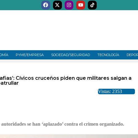
OMÍA
PYME/EMPRESA
SOCIEDAD/SEGURIDAD
TECNOLOGÍA
DEPO
mafias’: Cívicos cruceños piden que militares salgan a
atrullar
Vistas: 2353
 autoridades se han ‘aplazado’ contra el crimen organizado.