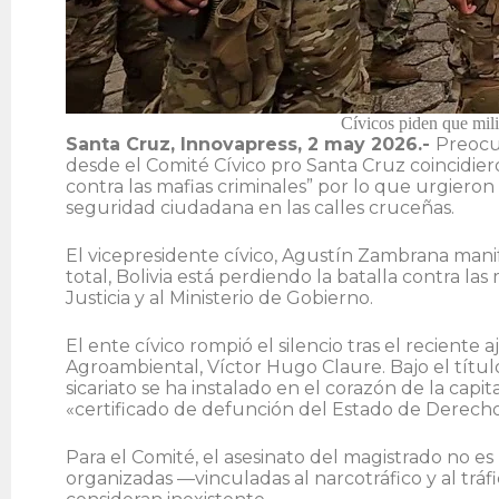
Cívicos piden que milit
Santa Cruz, Innovapress, 2 may 2026.-
Preocup
desde el Comité Cívico pro Santa Cruz coincidier
contra las mafias criminales” por lo que urgieron l
seguridad ciudadana en las calles cruceñas.
El vicepresidente cívico, Agustín Zambrana manif
total, Bolivia está perdiendo la batalla contra las
Justicia y al Ministerio de Gobierno.
El ente cívico rompió el silencio tras el reciente
Agroambiental, Víctor Hugo Claure. Bajo el título: 
sicariato se ha instalado en el corazón de la cap
«certificado de defunción del Estado de Derecho
Para el Comité, el asesinato del magistrado no es
organizadas —vinculadas al narcotráfico y al tráf