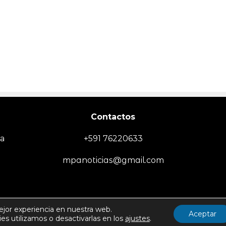
Contactos
ia
+591 76220633
mpanoticias@gmail.com
EMPRESA
SOCIEDAD/SEGURIDAD
TECNOLOGÍA
DEPORTES
MUN
ejor experiencia en nuestra web.
Aceptar
s utilizamos o desactivarlas en los
ajustes
.
Politica de Uso y Privacida
Todos los derechos reservados -