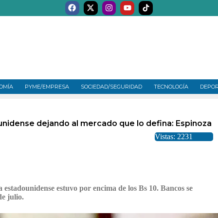
OMÍA
PYME/EMPRESA
SOCIEDAD/SEGURIDAD
TECNOLOGÍA
DEPO
dounidense dejando al mercado que lo defina: Espinoza
Vistas: 2231
eda estadounidense estuvo por encima de los Bs 10. Bancos se
e julio.