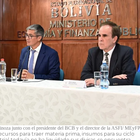
pinoza junto con el presidente del BCB y el director de la ASFI/ MEyF
recursos para traer materia prima, insumos para su ciclo
rial todavía no ha liquidado sus divisas, se encuentra