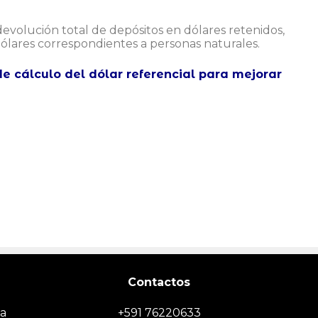
evolución total de depósitos en dólares retenidos,
lares correspondientes a personas naturales.
e cálculo del dólar referencial para mejorar
Contactos
ia
+591 76220633