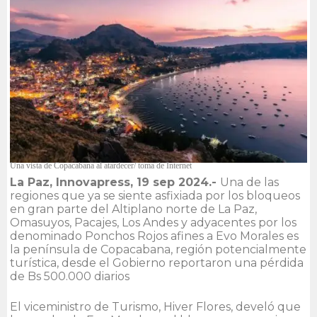
Una vista de Copacabana al atardecer/ toma de Internet
La Paz, Innovapress, 19 sep 2024.-
Una de las
regiones que ya se siente asfixiada por los bloqueos
en gran parte del Altiplano norte de La Paz,
Omasuyos, Pacajes, Los Andes y adyacentes por los
denominado Ponchos Rojos afines a Evo Morales es
la península de Copacabana, región potencialmente
turística, desde el Gobierno reportaron una pérdida
de Bs 500.000 diarios
El viceministro de Turismo, Hiver Flores, develó que