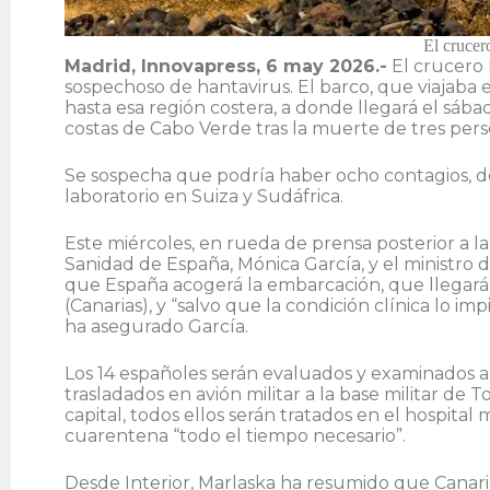
El crucer
Madrid, Innovapress, 6 may 2026.-
El crucero
sospechoso de hantavirus. El barco, que viajaba e
hasta esa región costera, a donde llegará el sába
costas de Cabo Verde tras la muerte de tres perso
Se sospecha que podría haber ocho contagios, de
laboratorio en Suiza y Sudáfrica.
Este miércoles, en rueda de prensa posterior a l
Sanidad de España, Mónica García, y el ministro
que España acogerá la embarcación, que llegará 
(Canarias), y “salvo que la condición clínica lo im
ha asegurado García.
Los 14 españoles serán evaluados y examinados a 
trasladados en avión militar a la base militar de 
capital, todos ellos serán tratados en el hospit
cuarentena “todo el tiempo necesario”.
Desde Interior, Marlaska ha resumido que Canarias