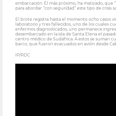
embarcación. El más próximo, ha matizado, que “
para abordar “con seguridad” este tipo de crisis 
El brote registra hasta el momento ocho casos v
laboratorio y tres fallecidos, uno de los cuales 
enfermos diagnosticados, uno permanece ingresa
desembarcado en la isla de Santa Elena el pasado
centro médico de Sudáfrica. A estos se suman cua
barco, que fueron evacuados en avión desde Ca
IP/RDC