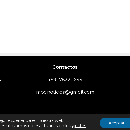
Contactos
ia
+591 76220633
mpanoticias@gmail.com
EMPRESA
SOCIEDAD/SEGURIDAD
TECNOLOGÍA
DEPORTES
MUN
ejor experiencia en nuestra web.
Aceptar
s utilizamos o desactivarlas en los
ajustes
.
Politica de Uso y Privacida
Todos los derechos reservados -