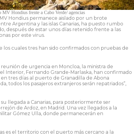
o MV Hondius frente a Cabo Verde/ agencias
 MV Hondius permanece aislado por un brote
ntre Argentina y las islas Canarias, ha puesto rumbo
do, después de estar unos días retenido frente a las
nas por este virus.
 los cuales tres han sido confirmados con pruebas de
a reunión de urgencia en Moncloa, la ministra de
 del Interior, Fernando Grande-Marlaska, han confirmado
en tres días al puerto de Granadilla de Abona
pida, todos los pasajeros extranjeros serán repatriados”,
su llegada a Canarias, para posteriormente ser
Torrejón de Ardoz, en Madrid. Una vez llegados a la
al militar Gómez Ulla, donde permanecerán en
 es el territorio con el puerto más cercano a la