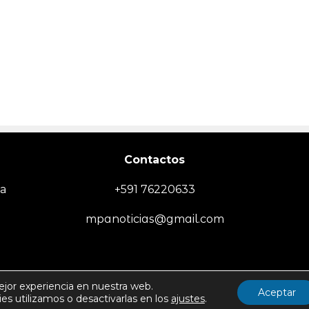
Contactos
ia
+591 76220633
mpanoticias@gmail.com
EMPRESA
SOCIEDAD/SEGURIDAD
TECNOLOGÍA
DEPORTES
MUN
ejor experiencia en nuestra web.
Aceptar
s utilizamos o desactivarlas en los
ajustes
.
Politica de Uso y Privacida
Todos los derechos reservados -