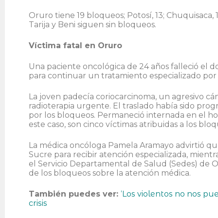
Oruro tiene 19 bloqueos; Potosí, 13; Chuquisaca,
Tarija y Beni siguen sin bloqueos.
Víctima fatal en Oruro
Una paciente oncológica de 24 años falleció el d
para continuar un tratamiento especializado por l
La joven padecía coriocarcinoma, un agresivo cá
radioterapia urgente. El traslado había sido pr
por los bloqueos. Permaneció internada en el ho
este caso, son cinco víctimas atribuidas a los blo
La médica oncóloga Pamela Aramayo advirtió que 
Sucre para recibir atención especializada, mient
el Servicio Departamental de Salud (Sedes) de Or
de los bloqueos sobre la atención médica.
También puedes ver:
‘Los violentos no nos pu
crisis