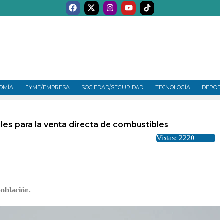
OMÍA
PYME/EMPRESA
SOCIEDAD/SEGURIDAD
TECNOLOGÍA
DEPO
iles para la venta directa de combustibles
Vistas: 2220
población.