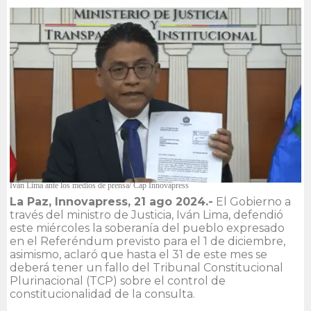
Iván Lima ante los medios de prensa/ Cap Innovapress
La Paz, Innovapress, 21 ago 2024.-
El Gobierno a
través del ministro de Justicia, Iván Lima, defendió
este miércoles la soberanía del pueblo expresado
en el Referéndum previsto para el 1 de diciembre,
asimismo, aclaró que hasta el 31 de este mes se
deberá tener un fallo del Tribunal Constitucional
Plurinacional (TCP) sobre el control de
constitucionalidad de la consulta.