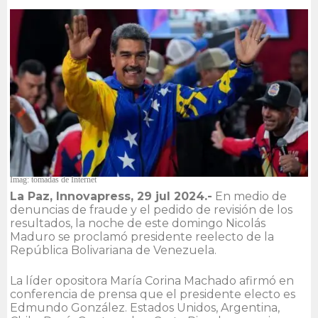
Imag: tomadas de Internet
La Paz, Innovapress, 29 jul 2024.-
En medio de
denuncias de fraude y el pedido de revisión de los
resultados, la noche de este domingo Nicolás
Maduro se proclamó presidente reelecto de la
República Bolivariana de Venezuela.
La líder opositora María Corina Machado afirmó en
conferencia de prensa que el presidente electo es
Edmundo González. Estados Unidos, Argentina,