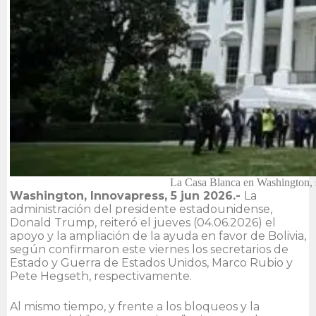
La Casa Blanca en Washington, 
Washington, Innovapress, 5 jun 2026.-
La
administración del presidente estadounidense,
Donald Trump, reiteró el jueves (04.06.2026) el
apoyo y la ampliación de la ayuda en favor de Bolivia,
según confirmaron este viernes los secretarios de
Estado y Guerra de Estados Unidos, Marco Rubio y
Pete Hegseth, respectivamente.
Al mismo tiempo, y frente a los bloqueos y la