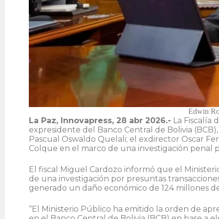
Edwin Roj
La Paz, Innovapress, 28 abr 2026.-
La Fiscalía 
expresidente del Banco Central de Bolivia (BCB
Pascual Oswaldo Quelali; el exdirector Oscar Fer
Colque en el marco de una investigación penal p
El fiscal Miguel Cardozo informó que el Ministe
de una investigación por presuntas transaccione
generado un daño económico de 124 millones de
“El Ministerio Público ha emitido la orden de a
en el Banco Central de Bolivia (BCB) en base a el