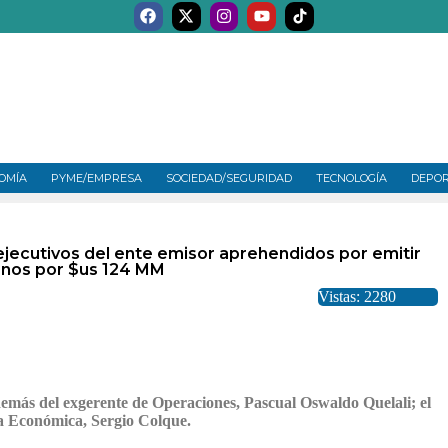
OMÍA
PYME/EMPRESA
SOCIEDAD/SEGURIDAD
TECNOLOGÍA
DEPO
ejecutivos del ente emisor aprehendidos por emitir
nos por $us 124 MM
Vistas: 2280
emás del exgerente de Operaciones, Pascual Oswaldo Quelali; el
ca Económica, Sergio Colque.