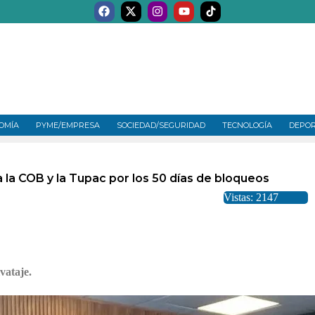
OMÍA
PYME/EMPRESA
SOCIEDAD/SEGURIDAD
TECNOLOGÍA
DEPO
 la COB y la Tupac por los 50 días de bloqueos
Vistas: 2147
vataje.