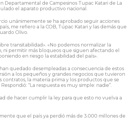
ción Departamental de Campesinos Tupac Katari de La
ulado el aparato productivo nacional.
ercio unánimemente se ha aprobado seguir acciones
país, me refiero a la COB, Túpac Katari y las demás que
uardo Olivo.
 libre transitabilidad». «No podemos normalizar la
, ni permitir más bloqueos que siguen afectando el
 poniendo en riesgo la estabilidad del país».
e han quedado desempleadas a consecuencia de estos
ersión a los pequeños y grandes negocios que tuvieron
s contratos, la materia prima y los productos que se
 Respondió: “La respuesta es muy simple: nadie”.
idad de hacer cumplir la ley para que esto no vuelva a
emente que el país ya perdió más de 3.000 millones de