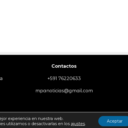
Contactos
ia
+591 76220633
mpanoticias@gmail.com
EMPRESA
SOCIEDAD/SEGURIDAD
TECNOLOGÍA
DEPORTES
MUN
ejor experiencia en nuestra web.
Aceptar
s utilizamos o desactivarlas en los
ajustes
.
Politica de Uso y Privacida
Todos los derechos reservados -