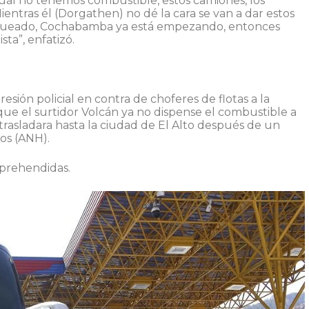
cual no tenemos combustible, estos camiones, los
ntras él (Dorgathen) no dé la cara se van a dar estos
loqueado, Cochabamba ya está empezando, entonces
sta”, enfatizó.
esión policial en contra de choferes de flotas a la
que el surtidor Volcán ya no dispense el combustible a
trasladara hasta la ciudad de El Alto después de un
os (ANH).
aprehendidas.