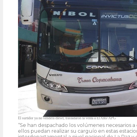
El surtidor ya no venderá diésel, trasladaron la venta a El Alto/ APG
“Se han despachado los volúmenes necesarios a e
ellos puedan realizar su carguío en estas estacion
interdepartamental a nivel nacional de La Paz y 