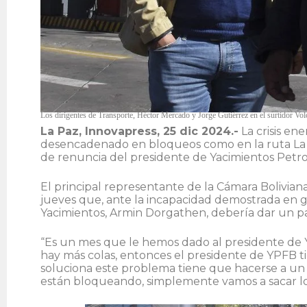
Los dirigentes de Transporte, Héctor Mercado y Jorge Gutiérrez en el surtidor Vo
La Paz, Innovapress, 25 dic 2024.-
La crisis ene
desencadenado en bloqueos como en la ruta La Pa
de renuncia del presidente de Yacimientos Petrol
El principal representante de la Cámara Bolivia
jueves que, ante la incapacidad demostrada en ga
Yacimientos, Armin Dorgathen, debería dar un pa
“Es un mes que le hemos dado al presidente de Y
hay más colas, entonces el presidente de YPFB t
soluciona este problema tiene que hacerse a un 
están bloqueando, simplemente vamos a sacar lo