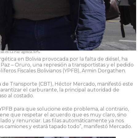
lcán en La Paz/ agencia APG
rgética en Bolivia provocada por la falta de diésel, ha
z – Oruro, una represión a transportistas y el pedido
íferos Fiscales Bolivianos (YPFB), Armin Dorgathen.
na de Transporte (CBT), Héctor Mercado, manifestó este
rantizar el carburante, la principal autoridad de
so al costado.
PFB para que solucione este problema, al contrario,
iene que respetar el acuerdo que es muy claro, sino
lado y renunciar. Las filas automáticamente ya nos
s camiones y estará tapado todo”, manifestó Mercado.