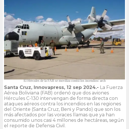
El Hércules de la FAB se moviliza contra los incendios/ arch
Santa Cruz, Innovapress, 12 sep 2024.-
La Fuerza
Aérea Boliviana (FAB) ordenó que dos aviones
Hércules C-130 intervengan de forma directa con
ataques aéreos contra los incendios en las regiones
del Oriente (Santa Cruz, Beni y Pando) que son los
más afectados por las voraces llamas que ya han
consumido unos casi 4 millones de hectáreas, según
el reporte de Defensa Civil.