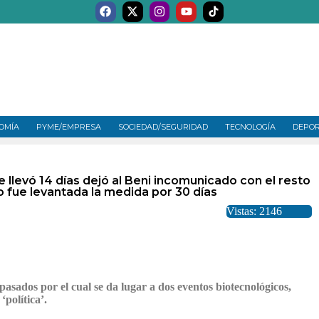
OMÍA
PYME/EMPRESA
SOCIEDAD/SEGURIDAD
TECNOLOGÍA
DEPO
 llevó 14 días dejó al Beni incomunicado con el resto
o fue levantada la medida por 30 días
Vistas: 2146
pasados por el cual se da lugar a dos eventos biotecnológicos,
‘política’.