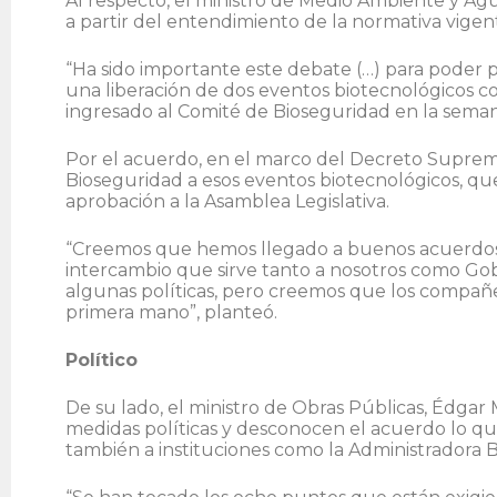
Al respecto, el ministro de Medio Ambiente y Agu
a partir del entendimiento de la normativa vigent
“Ha sido importante este debate (…) para poder 
una liberación de dos eventos biotecnológicos c
ingresado al Comité de Bioseguridad en la semana
Por el acuerdo, en el marco del Decreto Suprem
Bioseguridad a esos eventos biotecnológicos, que
aprobación a la Asamblea Legislativa.
“Creemos que hemos llegado a buenos acuerdos. 
intercambio que sirve tanto a nosotros como Gob
algunas políticas, pero creemos que los compañe
primera mano”, planteó.
Político
De su lado, el ministro de Obras Públicas, Édga
medidas políticas y desconocen el acuerdo lo que 
también a instituciones como la Administradora Bo