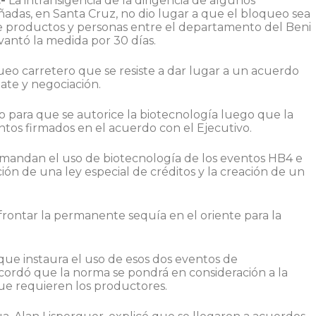
-
La intransigencia de la dirigencia de algunos
ñadas, en Santa Cruz, no dio lugar a que el bloqueo sea
de productos y personas entre el departamento del Beni
evantó la medida por 30 días.
eo carretero que se resiste a dar lugar a un acuerdo
ate y negociación.
no para que se autorice la biotecnología luego que la
ntos firmados en el acuerdo con el Ejecutivo.
emandan el uso de biotecnología de los eventos HB4 e
ción de una ley especial de créditos y la creación de un
frontar la permanente sequía en el oriente para la
ue instaura el uso de esos dos eventos de
 acordó que la norma se pondrá en consideración a la
que requieren los productores.