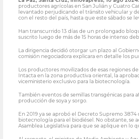
La Paz, Santa Cruz, Innovapress, 10 ago 2024.
productores agrícolas en San Julián y Cuatro Ca
levantado perjudicando el tránsito vehicular y 
con el resto del país, hasta que este sábado se l
Han transcurrido 13 días de un prolongado bloqu
suscrito luego de más de 15 horas de intenso deb
La dirigencia decidió otorgar un plazo al Gobier
comisión negociadora explicara en detalle los pu
Los productores movilizados de esas regiones d
Intacta en la zona productiva oriental, la aproba
viceministerio exclusivo para la biotecnología.
También eventos de semillas transgénicas para a
producción de soya y sorgo.
En 2019 ya se aprobó el Decreto Supremo 3874 q
biotecnología para el biodiésel. No obstante, se
Asamblea Legislativa para que se aplique en lo 