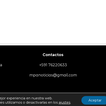
Contactos
ia
+591 76220633
mpanoticias@gmail.com
EMPRESA
SOCIEDAD/SEGURIDAD
TECNOLOGÍA
DEPORTES
MUN
ejor experiencia en nuestra web.
Aceptar
s utilizamos o desactivarlas en los
ajustes
.
Politica de Uso y Privacida
Todos los derechos reservados -