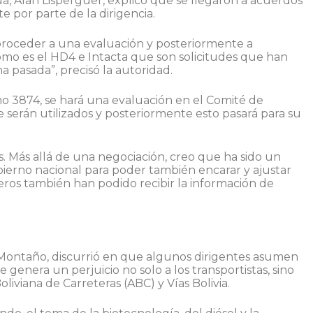
a, Alan Lisperguer, explicó que se llegaron a acuerdos
e por parte de la dirigencia.
proceder a una evaluación y posteriormente a
omo es el HD4 e Intacta que son solicitudes que han
 pasada”, precisó la autoridad.
o 3874, se hará una evaluación en el Comité de
 serán utilizados y posteriormente esto pasará para su
Más allá de una negociación, creo que ha sido un
ierno nacional para poder también encarar y ajustar
ros también han podido recibir la información de
r Montaño, discurrió en que algunos dirigentes asumen
genera un perjuicio no solo a los transportistas, sino
liviana de Carreteras (ABC) y Vías Bolivia.