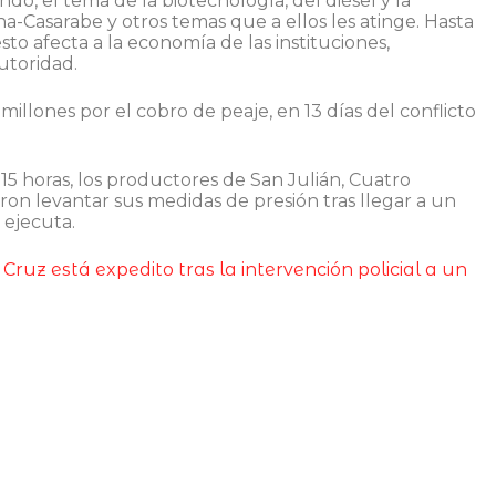
o, el tema de la biotecnología, del diésel y la
a-Casarabe y otros temas que a ellos les atinge. Hasta
o afecta a la economía de las instituciones,
utoridad.
illones por el cobro de peaje, en 13 días del conflicto
 horas, los productores de San Julián, Cuatro
on levantar sus medidas de presión tras llegar a un
 ejecuta.
uz está expedito tras la intervención policial a un