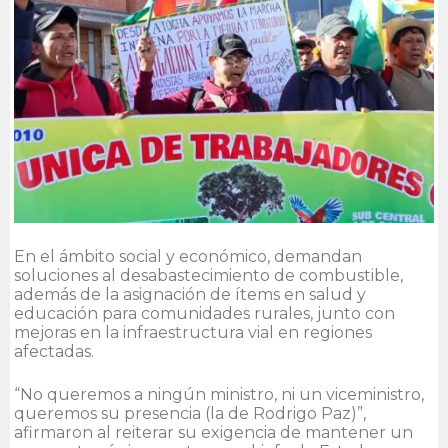
En el ámbito social y económico, demandan
soluciones al desabastecimiento de combustible,
además de la asignación de ítems en salud y
educación para comunidades rurales, junto con
mejoras en la infraestructura vial en regiones
afectadas.
“No queremos a ningún ministro, ni un viceministro,
queremos su presencia (la de Rodrigo Paz)”,
afirmaron al reiterar su exigencia de mantener un