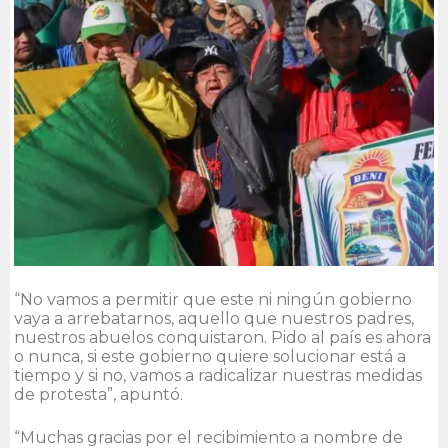
“No vamos a permitir que este ni ningún gobierno
vaya a arrebatarnos, aquello que nuestros padres,
nuestros abuelos conquistaron. Pido al país es ahora
o nunca, si este gobierno quiere solucionar está a
tiempo y si no, vamos a radicalizar nuestras medidas
de protesta”, apuntó.
“Muchas gracias por el recibimiento a nombre de