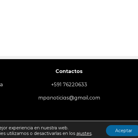
Contactos
ia
+591 76220633
mpanoticias@gmail.com
EMPRESA
SOCIEDAD/SEGURIDAD
TECNOLOGÍA
DEPORTES
MUN
ejor experiencia en nuestra web.
Aceptar
s utilizamos o desactivarlas en los
ajustes
.
Politica de Uso y Privacida
Todos los derechos reservados -