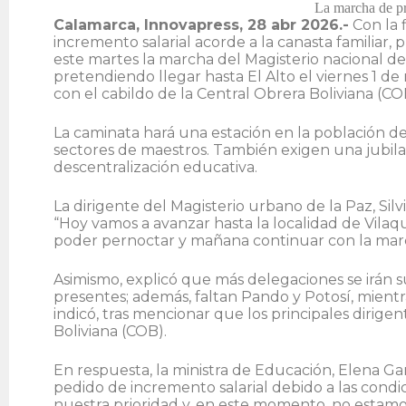
La marcha de pr
Calamarca, Innovapress, 28 abr 2026.-
Con la 
incremento salarial acorde a la canasta familiar,
este martes la marcha del Magisterio nacional de
pretendiendo llegar hasta El Alto el viernes 1 de
con el cabildo de la Central Obrera Boliviana (CO
La caminata hará una estación en la población d
sectores de maestros. También exigen una jubila
descentralización educativa.
La dirigente del Magisterio urbano de la Paz, Silv
“Hoy vamos a avanzar hasta la localidad de Vila
poder pernoctar y mañana continuar con la marc
Asimismo, explicó que más delegaciones se irán s
presentes; además, faltan Pando y Potosí, mient
indicó, tras mencionar que los principales dirige
Boliviana (COB).
En respuesta, la ministra de Educación, Elena Ga
pedido de incremento salarial debido a las condi
nuestra prioridad y, en este momento, no estamos