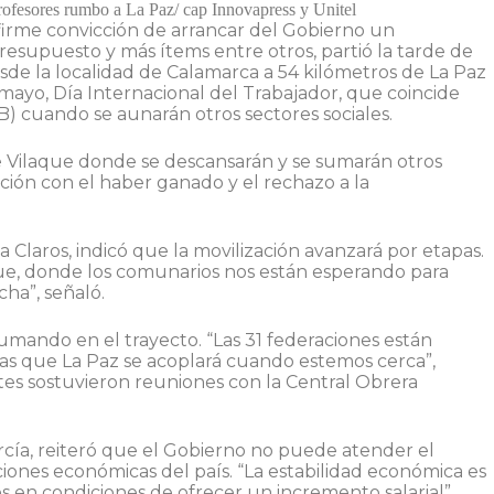
ofesores rumbo a La Paz/ cap Innovapress y Unitel
firme convicción de arrancar del Gobierno un
 presupuesto y más ítems entre otros, partió la tarde de
sde la localidad de Calamarca a 54 kilómetros de La Paz
 mayo, Día Internacional del Trabajador, que coincide
B) cuando se aunarán otros sectores sociales.
e Vilaque donde se descansarán y se sumarán otros
ción con el haber ganado y el rechazo a la
ia Claros, indicó que la movilización avanzará por etapas.
que, donde los comunarios nos están esperando para
ha”, señaló.
umando en el trayecto. “Las 31 federaciones están
ras que La Paz se acoplará cuando estemos cerca”,
ntes sostuvieron reuniones con la Central Obrera
rcía, reiteró que el Gobierno no puede atender el
ciones económicas del país. “La estabilidad económica es
 en condiciones de ofrecer un incremento salarial”,