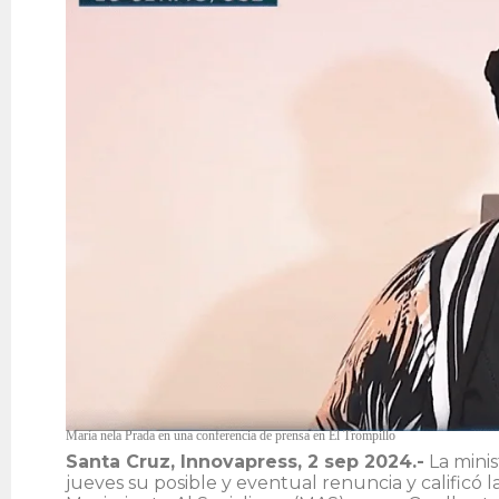
María nela Prada en una conferencia de prensa en El Trompillo
Santa Cruz, Innovapress, 2 sep 2024.-
La minis
jueves su posible y eventual renuncia y calificó l