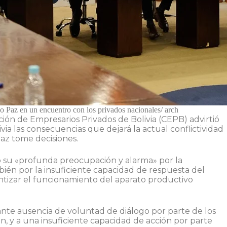
o Paz en un encuentro con los privados nacionales/ arch
ión de Empresarios Privados de Bolivia (CEPB) advirtió
ia las consecuencias que dejará la actual conflictividad
Paz tome decisiones.
ó su «profunda preocupación y alarma» por la
ién por la insuficiente capacidad de respuesta del
antizar el funcionamiento del aparato productivo
nte ausencia de voluntad de diálogo por parte de los
, y a una insuficiente capacidad de acción por parte