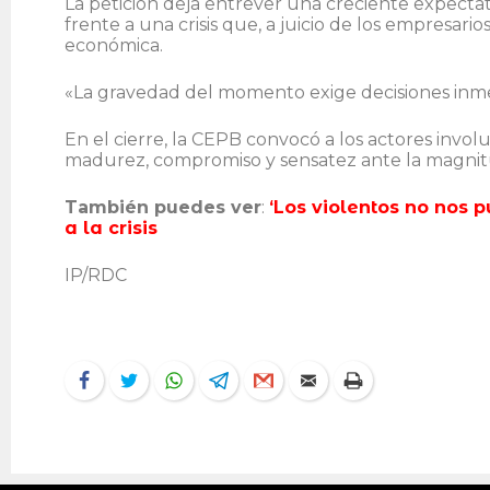
La petición deja entrever una creciente expecta
frente a una crisis que, a juicio de los empresari
económica.
«La gravedad del momento exige decisiones inme
En el cierre, la CEPB convocó a los actores invol
madurez, compromiso y sensatez ante la magnitud
También puedes ver
:
‘Los violentos no nos 
a la crisis
IP/RDC