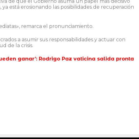
tiva de que el Gobierno asuma un papel más decisivo
os, ya está erosionando las posibilidades de recuperación
diatas», remarca el pronunciamiento.
ucrados a asumir sus responsabilidades y actuar con
 de la crisis.
pueden ganar’: Rodrigo Paz vaticina salida pronta