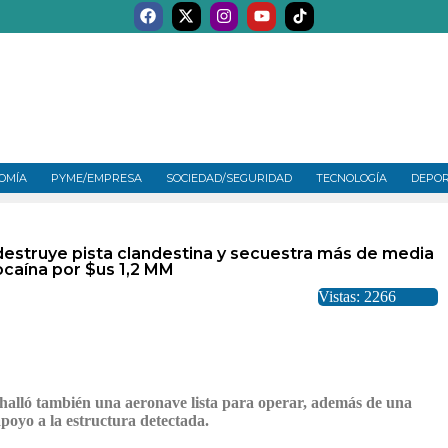
OMÍA
PYME/EMPRESA
SOCIEDAD/SEGURIDAD
TECNOLOGÍA
DEPO
estruye pista clandestina y secuestra más de media
ocaína por $us 1,2 MM
Vistas: 2266
se halló también una aeronave lista para operar, además de una
apoyo a la estructura detectada.